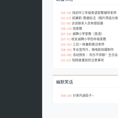
找初中三年级英语家教辅导老师
[05-14]
招兼职-数据标注（图片筛选分类）
[12-23]
访谈联系人员有偿招募
[12-19]
找家教
[06-23]
诚聘小学家教（英语）
[07-24]
校友诚聘小学四年级家教
[07-11]
三位一体兼职面试老师
[02-02]
专业宣传片，微电影拍摄制作
[08-30]
活动预告｜ 欢乐不停歇！生日会与
[05-06]
知网查重前的注意事项
[12-22]
幽默笑话
分享内涵段子~
[08-24]