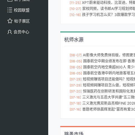
XPT蔚来驱动科技、比亚迪、特斯拉的三
[11-25]
家校同频，读书郎AI学习规划师
[10-27]
校园联盟
孩子学习机怎么买？3款爆款学
[10-16]
帖子展区
会员中心
杭师水源
AI影像大师免费体验版，修图更
[08-07]
国泰航空中期业绩发布在即 香港枢
[08-05]
国泰航空内地空乘超800人 青少年航空
[08-05]
国泰航空香港中转内地旅客增五成 加
[08-05]
短视频赚钱项目还能做吗？短视
[07-29]
短视频网赚项目怎么做，短视频
[07-29]
恒瑞医药在创新研发和国际化发展方面已取得哪些具体成
[07-20]
三义激光与五邑大学共建“五三微纳激
[07-18]
三义激光携双新品亮相FINE 202
[07-18]
普题老师徐晨辉发起“富而有爱301公益工程
[07-16]
跳蚤市场