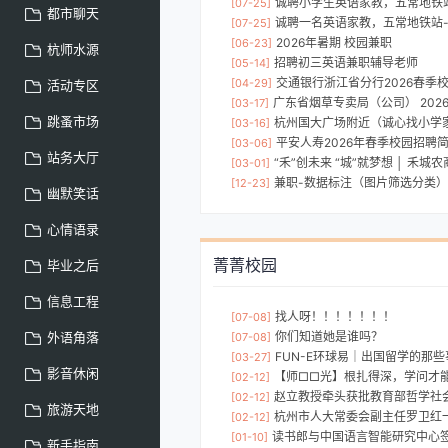
诚聘小学生英语家教，五常地铁
[07-25]
都市聊天
诚聘一名英语家教，五常地铁站-
[07-25]
2026年暑期 校园兼职
[06-23]
杭师水源
招聘初三英语兼职辅导老师
[05-14]
交通银行浙江省分行2026春季
[04-29]
活动专区
广东省烟草专卖局（公司） 2026
[03-17]
跳蚤市场
杭州国大广场附近（诚心找小学
[03-16]
平安人寿2026年春季校园招聘
[03-06]
站务大厅
“禾”创未来 “城”就梦想 │ 禾城农商银行
[03-01]
兼职-数据标注（图片筛选分类）
[12-23]
幽默笑话
心情语录
菁菁校园
毕业之后
信息工程
找人呀！！！！！！！
[07-08]
外语角落
你们知道她是谁吗？
[07-08]
FUN-E环球易｜出国留学的那
[03-27]
影音休闲
【师□□光】根扎得深，学问才
[02-12]
赵立教授牵头获批教育部哲学社会科学
[02-12]
旅游天地
杭州市人大常委会副主任罗卫红一行调
[02-12]
读书郎与中国语言智能研究中心签署战略协议
[01-10]
新手指南