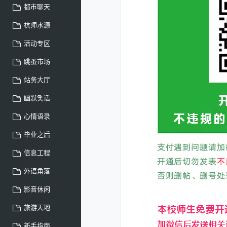
都市聊天
杭师水源
活动专区
跳蚤市场
站务大厅
幽默笑话
心情语录
毕业之后
信息工程
外语角落
影音休闲
旅游天地
新手指南