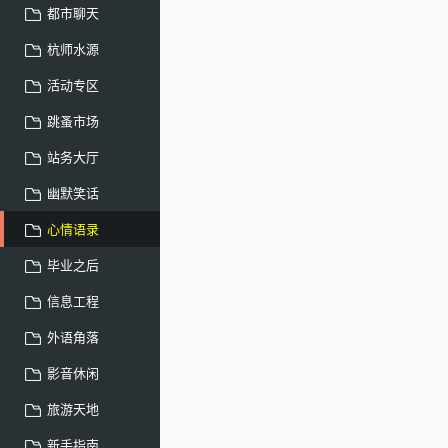
都市聊天
杭师水源
活动专区
跳蚤市场
站务大厅
幽默笑话
心情语录
毕业之后
信息工程
外语角落
影音休闲
旅游天地
新手指南