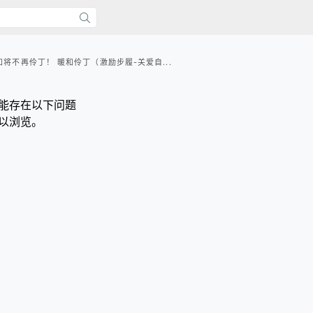
和将不再伶丁！ 暖和伶丁（激励步履-关爱自...
能存在以下问题
以浏览。