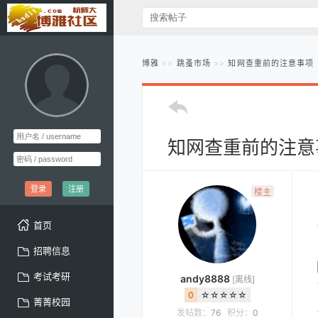
博雅
跳蚤市场
知网查重前的注意事项
知网查重前的注意
登录
注册
楼主
首页
招聘信息
考试考研
andy8888
[离线]
0
☆☆☆☆☆
菁菁校园
发帖数：
76
积分：
0