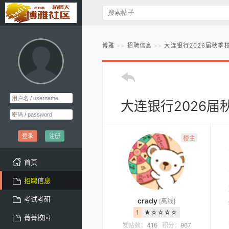
博雅
招聘信息
大连银行2026届秋季
大连银行2026
登录
注册
楼主
首页
招聘信息
考试考研
crady
[离线]
1
★☆☆☆☆
菁菁校园
发帖数：
416
积分：
967