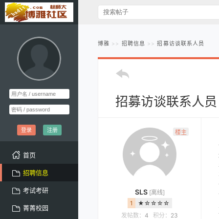
博雅
招聘信息
招募访谈联系人员
招募访谈联系人员
登录
注册
楼主
首页
招聘信息
考试考研
SLS
[离线]
1
★☆☆☆☆
菁菁校园
发帖数：
4
积分：
23