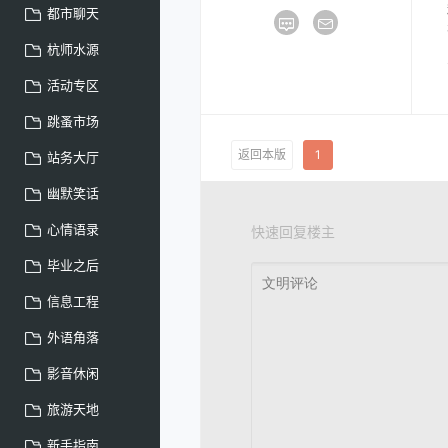
都市聊天
杭师水源
活动专区
跳蚤市场
返回本版
1
站务大厅
幽默笑话
心情语录
快速回复楼主
毕业之后
信息工程
外语角落
影音休闲
旅游天地
新手指南