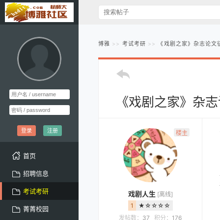
博雅
考试考研
《戏剧之家》杂志论文
《戏剧之家》杂志
登录
注册
楼主
首页
招聘信息
考试考研
戏剧人生
[离线]
1
★☆☆☆☆
菁菁校园
发帖数：
37
积分：
176